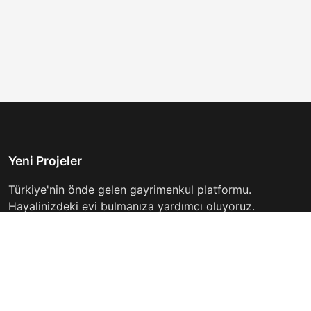
Yeni Projeler
Türkiye'nin önde gelen gayrimenkul platformu.
Hayalinizdeki evi bulmanıza yardımcı oluyoruz.
Keşfet
Hızlı Linkler
İlanlar
Hakkımızda