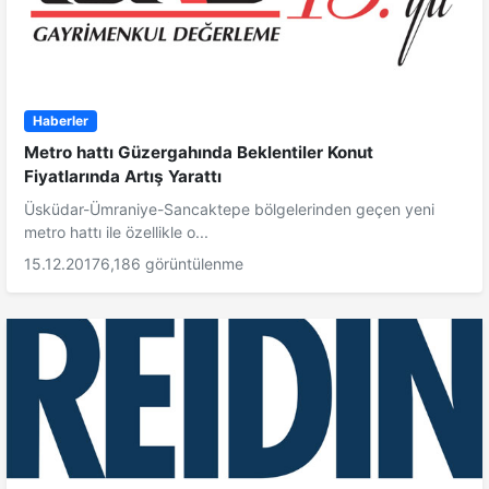
Haberler
Metro hattı Güzergahında Beklentiler Konut
Fiyatlarında Artış Yarattı
Üsküdar-Ümraniye-Sancaktepe bölgelerinden geçen yeni
metro hattı ile özellikle o...
15.12.2017
6,186 görüntülenme