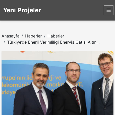
Yeni Projeler
Anasayfa
Haberler
Haberler
Türkiye’de Enerji Verimliliği Enervis Çatısı Altın...