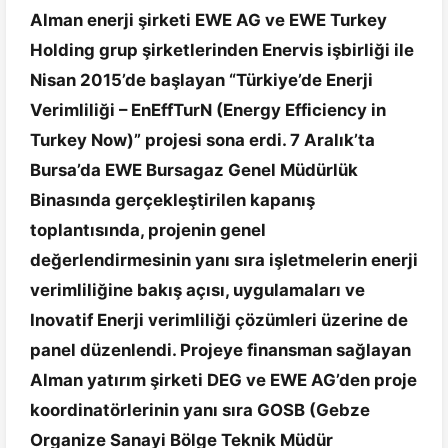
Alman enerji şirketi EWE AG ve EWE Turkey
Holding grup şirketlerinden Enervis işbirliği ile
Nisan 2015’de başlayan “Türkiye’de Enerji
Verimliliği – EnEffTurN (Energy Efficiency in
Turkey Now)” projesi sona erdi. 7 Aralık’ta
Bursa’da EWE Bursagaz Genel Müdürlük
Binasında gerçekleştirilen kapanış
toplantısında, projenin genel
değerlendirmesinin yanı sıra işletmelerin enerji
verimliliğine bakış açısı, uygulamaları ve
Inovatif Enerji verimliliği çözümleri üzerine de
panel düzenlendi. Projeye finansman sağlayan
Alman yatırım şirketi DEG ve EWE AG’den proje
koordinatörlerinin yanı sıra GOSB (Gebze
Organize Sanayi Bölge Teknik Müdür