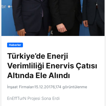
Haberler
Türkiye’de Enerji
Verimliliği Enervis Çatısı
Altında Ele Alındı
İnşaat Firmaları
15.12.2017
6,174 görüntülenme
EnEffTurN Projesi Sona Erdi