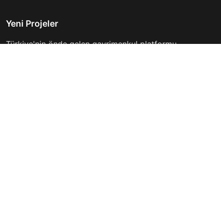
Yeni Projeler
Türkiye'nin önde gelen gayrimenkul platformu.
Hayalinizdeki evi bulmanıza yardımcı oluyoruz.
Keşfet
Hızlı Linkler
İlanlar
Hakkımızda
Günlük Kiralık
İletişim
Projeler
Gizlilik Politikası
Firmalar
Kullanım Koşulları
Haberler
İletişim