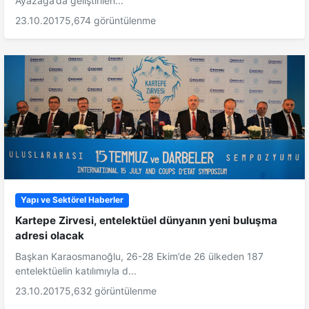
Ayazağa’da geliştirilen...
23.10.2017
5,674 görüntülenme
Yapı ve Sektörel Haberler
Kartepe Zirvesi, entelektüel dünyanın yeni buluşma
adresi olacak
Başkan Karaosmanoğlu, 26-28 Ekim’de 26 ülkeden 187
entelektüelin katılımıyla d...
23.10.2017
5,632 görüntülenme