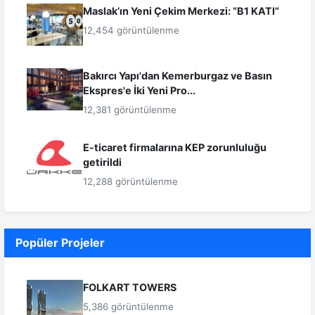
Maslak’ın Yeni Çekim Merkezi: “B1 KATI”
12,454 görüntülenme
Bakırcı Yapı'dan Kemerburgaz ve Basın
Ekspres'e İki Yeni Pro...
12,381 görüntülenme
E-ticaret firmalarına KEP zorunluluğu
getirildi
12,288 görüntülenme
Popüler Projeler
FOLKART TOWERS
5,386 görüntülenme