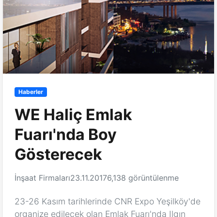
Haberler
WE Haliç Emlak
Fuarı'nda Boy
Gösterecek
İnşaat Firmaları
23.11.2017
6,138 görüntülenme
23-26 Kasım tarihlerinde CNR Expo Yeşilköy'de
organize edilecek olan Emlak Fuarı'nda Ilgın