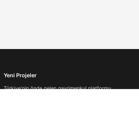
Yeni Projeler
Türkiye'nin önde gelen gayrimenkul platformu.
Hayalinizdeki evi bulmanıza yardımcı oluyoruz.
Keşfet
Hızlı Linkler
İlanlar
Hakkımızda