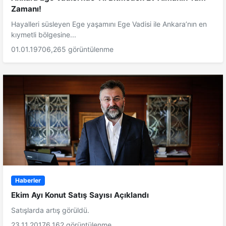
Zamanı!
Hayalleri süsleyen Ege yaşamını Ege Vadisi ile Ankara’nın en
kıymetli bölgesine...
01.01.1970
6,265 görüntülenme
Haberler
Ekim Ayı Konut Satış Sayısı Açıklandı
Satışlarda artış görüldü.
23.11.2017
6,162 görüntülenme