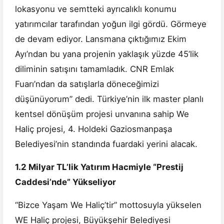
lokasyonu ve semtteki ayrıcalıklı konumu
yatırımcılar tarafından yoğun ilgi gördü. Görmeye
de devam ediyor. Lansmana çıktığımız Ekim
Ayı’ndan bu yana projenin yaklaşık yüzde 45’lik
diliminin satışını tamamladık. CNR Emlak
Fuarı’ndan da satışlarla döneceğimizi
düşünüyorum” dedi. Türkiye’nin ilk master planlı
kentsel dönüşüm projesi unvanına sahip We
Haliç projesi, 4. Holdeki Gaziosmanpaşa
Belediyesi’nin standında fuardaki yerini alacak.
1.2 Milyar TL’lik Yatırım Hacmiyle “Prestij
Caddesi’nde” Yükseliyor
“Bizce Yaşam We Haliç’tir” mottosuyla yükselen
WE Haliç projesi, Büyükşehir Belediyesi