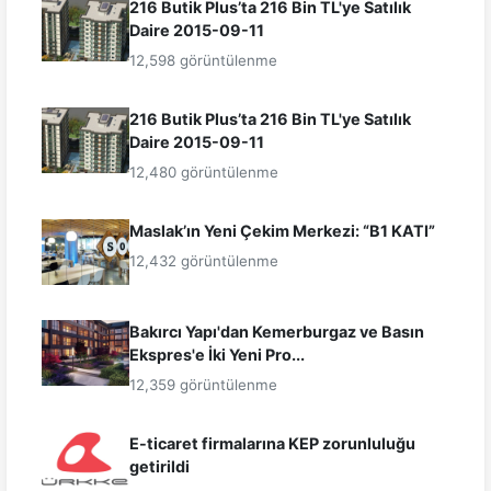
216 Butik Plus’ta 216 Bin TL'ye Satılık
Daire 2015-09-11
12,598 görüntülenme
216 Butik Plus’ta 216 Bin TL'ye Satılık
Daire 2015-09-11
12,480 görüntülenme
Maslak’ın Yeni Çekim Merkezi: “B1 KATI”
12,432 görüntülenme
Bakırcı Yapı'dan Kemerburgaz ve Basın
Ekspres'e İki Yeni Pro...
12,359 görüntülenme
E-ticaret firmalarına KEP zorunluluğu
getirildi