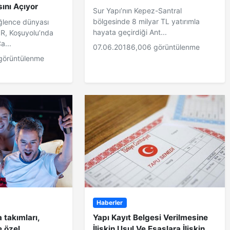
nı Açıyor
Sur Yapı’nın Kepez-Santral
bölgesinde 8 milyar TL yatırımla
eğlence dünyası
hayata geçirdiği Ant...
, Koşuyolu’nda
a...
07.06.2018
6,006 görüntülenme
görüntülenme
Haberler
takımları,
Yapı Kayıt Belgesi Verilmesine
e özel
İlişkin Usul Ve Esaslara İlişkin