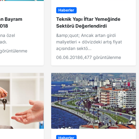
Haberler
dan Bayram
Teknik Yapı İftar Yemeğinde
2018
Sektörü Değerlendirdi
na özel
&amp;quot; Ancak artan girdi
adı.
maliyetleri + dövizdeki artış fiyat
açısından sektö...
 görüntülenme
06.06.2018
6,477 görüntülenme
Haberler