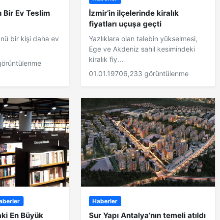
 Bir Ev Teslim
İzmir’in ilçelerinde kiralık
fiyatları uçuşa geçti
ü bir kişi daha ev
Yazlıklara olan talebin yükselmesi,
Ege ve Akdeniz sahil kesimindeki
kiralık fiy...
görüntülenme
01.01.1970
6,233 görüntülenme
aberler
Haberler
aki En Büyük
Sur Yapı Antalya’nın temeli atıldı