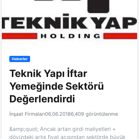
Haberler
Teknik Yapı İftar
Yemeğinde Sektörü
Değerlendirdi
İnşaat Firmaları
06.06.2018
6,409 görüntülenme
&amp;quot; Ancak artan girdi maliyetleri +
dövizdeki artış fiyat açısından sektörde büyük