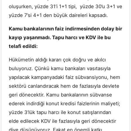
oluşurken, yüzde 31’i 1+1 tipi, yüzde 30’u 3+1 ve
yüzde 7’si 4+1 den büyük daireleri kapsadı.
Kamu bankalarının faiz indirmesinden dolay bir
kayıp yaşanmadı. Tapu harcı ve KDV ile bu
telafi edildi:
Hükümetin aldığı kararı çok doğru ve akılcı
buluyoruz. Çünkü kamu bankaları vasıtasıyla
yapılacak kampanyadaki faiz sübvansiyonu, hem
sektörü canlandıracak hem de fazlasıyla devlete
geri dönecektir. Kamu bankalarının sübvanse
ederek indirdiği konut kredisi faizlerinin maliyeti;
yüzde 3’lük tapu harcı ile konut satışlarından
elde edilecek KDV ile fazlasıyla geri dönecektir
diye düşünüyoruz. Fakat en önemli katkı,