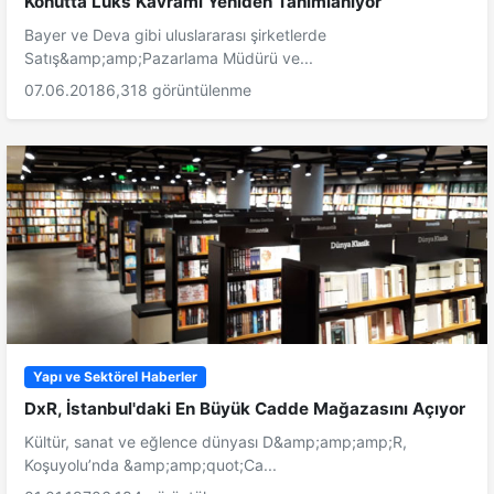
Konutta Lüks Kavramı Yeniden Tanımlanıyor
Bayer ve Deva gibi uluslararası şirketlerde
Satış&amp;amp;Pazarlama Müdürü ve...
07.06.2018
6,318 görüntülenme
Yapı ve Sektörel Haberler
DxR, İstanbul'daki En Büyük Cadde Mağazasını Açıyor
Kültür, sanat ve eğlence dünyası D&amp;amp;amp;R,
Koşuyolu’nda &amp;amp;quot;Ca...