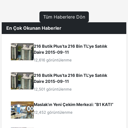
Tüm Haberlere Dön
En Çok Okunan Haberler
216 Butik Plus’ta 216 Bin TL'ye Satılık
Daire 2015-09-11
12,616 görüntülenme
216 Butik Plus’ta 216 Bin TL'ye Satılık
Daire 2015-09-11
12,501 görüntülenme
Maslak’ın Yeni Çekim Merkezi: “B1 KATI”
12,452 görüntülenme