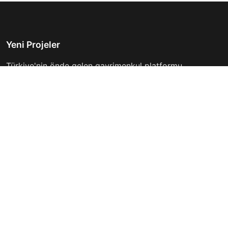
Yeni Projeler
Türkiye'nin önde gelen gayrimenkul platformu.
Hayalinizdeki evi bulmanıza yardımcı oluyoruz.
Keşfet
Hızlı Linkler
İlanlar
Hakkımızda
Günlük Kiralık
İletişim
Projeler
Gizlilik Politikası
Firmalar
Kullanım Koşulları
Haberler