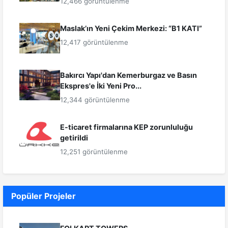
12,466 görüntülenme
Maslak’ın Yeni Çekim Merkezi: “B1 KATI”
12,417 görüntülenme
Bakırcı Yapı'dan Kemerburgaz ve Basın
Ekspres'e İki Yeni Pro...
12,344 görüntülenme
E-ticaret firmalarına KEP zorunluluğu
getirildi
12,251 görüntülenme
Popüler Projeler