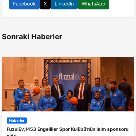
Facebook
X
LinkedIn
WhatsApp
Sonraki Haberler
Haberler
FuzulEv,1453 Engelliler Spor Kulübü’nün isim sponsoru
oldu