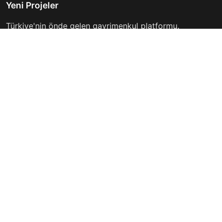
Yeni Projeler
Türkiye'nin önde gelen gayrimenkul platformu.
Hayalinizdeki evi bulmanıza yardımcı oluyoruz.
Keşfet
Hızlı Linkler
İlanlar
Hakkımızda
Günlük Kiralık
İletişim
Projeler
Gizlilik Politikası
Firmalar
Kullanım Koşulları
Haberler
İletişim
info@yeniprojeler.com