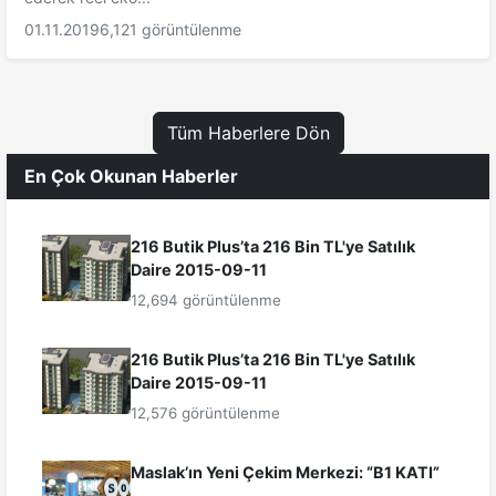
01.11.2019
6,121 görüntülenme
Tüm Haberlere Dön
En Çok Okunan Haberler
216 Butik Plus’ta 216 Bin TL'ye Satılık
Daire 2015-09-11
12,694 görüntülenme
216 Butik Plus’ta 216 Bin TL'ye Satılık
Daire 2015-09-11
12,576 görüntülenme
Maslak’ın Yeni Çekim Merkezi: “B1 KATI”