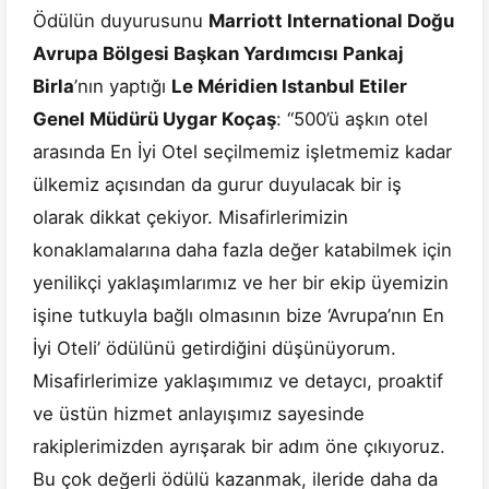
Ödülün duyurusunu
Marriott International Doğu
Avrupa Bölgesi Başkan Yardımcısı Pankaj
Birla
’nın yaptığı
Le Méridien Istanbul Etiler
Genel Müdürü Uygar Koçaş
: “500’ü aşkın otel
arasında En İyi Otel seçilmemiz işletmemiz kadar
ülkemiz açısından da gurur duyulacak bir iş
olarak dikkat çekiyor. Misafirlerimizin
konaklamalarına daha fazla değer katabilmek için
yenilikçi yaklaşımlarımız ve her bir ekip üyemizin
işine tutkuyla bağlı olmasının bize ‘Avrupa’nın En
İyi Oteli’ ödülünü getirdiğini düşünüyorum.
Misafirlerimize yaklaşımımız ve detaycı, proaktif
ve üstün hizmet anlayışımız sayesinde
rakiplerimizden ayrışarak bir adım öne çıkıyoruz.
Bu çok değerli ödülü kazanmak, ileride daha da