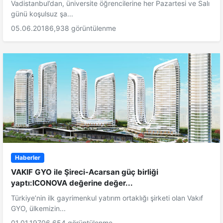
Vadistanbul’dan, üniversite öğrencilerine her Pazartesi ve Salı
günü koşulsuz şa...
05.06.2018
6,938 görüntülenme
Haberler
VAKIF GYO ile Şireci-Acarsan güç birliği
yaptı:ICONOVA değerine değer...
Türkiye’nin ilk gayrimenkul yatırım ortaklığı şirketi olan Vakıf
GYO, ülkemizin...
01.01.1970
6,654 görüntülenme