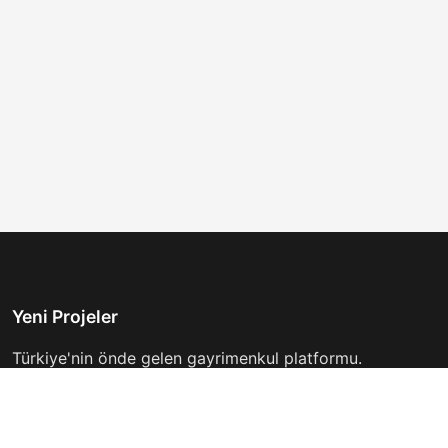
Yeni Projeler
Türkiye'nin önde gelen gayrimenkul platformu.
Hayalinizdeki evi bulmanıza yardımcı oluyoruz.