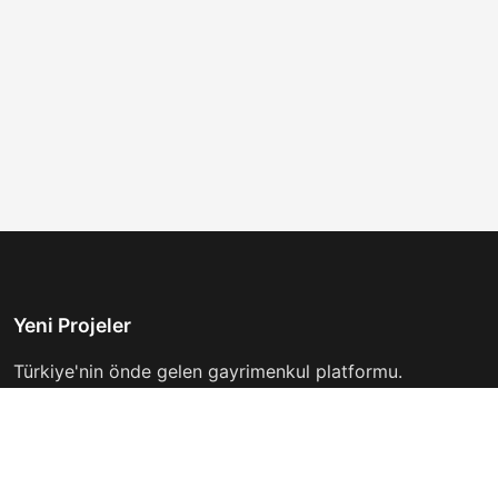
Yeni Projeler
Türkiye'nin önde gelen gayrimenkul platformu.
Hayalinizdeki evi bulmanıza yardımcı oluyoruz.
Keşfet
Hızlı Linkler