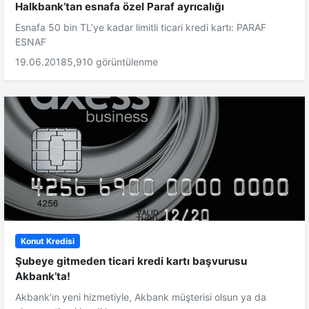
Halkbank’tan esnafa özel Paraf ayrıcalığı
Esnafa 50 bin TL’ye kadar limitli ticari kredi kartı: PARAF
ESNAF
19.06.2018
5,910 görüntülenme
Konut Kredisi
Şubeye gitmeden ticari kredi kartı başvurusu
Akbank’ta!
Akbank’ın yeni hizmetiyle, Akbank müşterisi olsun ya da