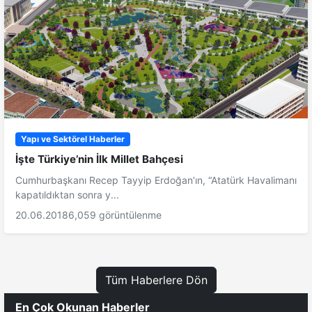
Yapı ve Sektörel Haberler
İşte Türkiye’nin İlk Millet Bahçesi
Cumhurbaşkanı Recep Tayyip Erdoğan’ın, “Atatürk Havalimanı
kapatıldıktan sonra y...
20.06.2018
6,059 görüntülenme
Tüm Haberlere Dön
En Çok Okunan Haberler