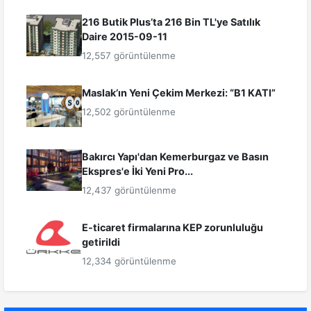
216 Butik Plus’ta 216 Bin TL'ye Satılık
Daire 2015-09-11
12,557 görüntülenme
Maslak’ın Yeni Çekim Merkezi: “B1 KATI”
12,502 görüntülenme
Bakırcı Yapı'dan Kemerburgaz ve Basın
Ekspres'e İki Yeni Pro...
12,437 görüntülenme
E-ticaret firmalarına KEP zorunluluğu
getirildi
12,334 görüntülenme