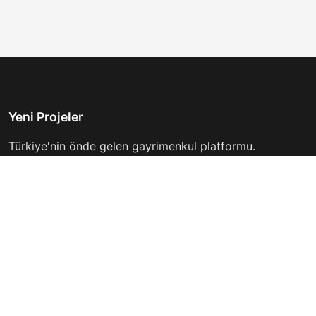
Yeni Projeler
Türkiye'nin önde gelen gayrimenkul platformu.
Hayalinizdeki evi bulmanıza yardımcı oluyoruz.
Keşfet
Hızlı Linkler
İlanlar
Hakkımızda
Günlük Kiralık
İletişim
Projeler
Gizlilik Politikası
Firmalar
Kullanım Koşulları