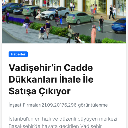
Haberler
Vadişehir’in Cadde
Dükkanları İhale İle
Satışa Çıkıyor
İnşaat Firmaları
21.09.2017
6,296 görüntülenme
İstanbul’un en hızlı ve düzenli büyüyen merkezi
Başakşehir’de hayata geçirilen Vadişehir