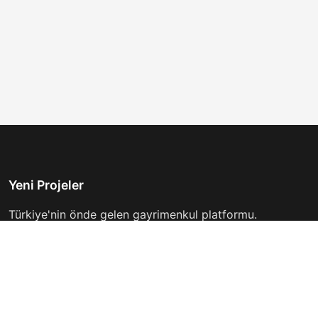
Yeni Projeler
Türkiye'nin önde gelen gayrimenkul platformu.
Hayalinizdeki evi bulmanıza yardımcı oluyoruz.
Keşfet
Hızlı Linkler