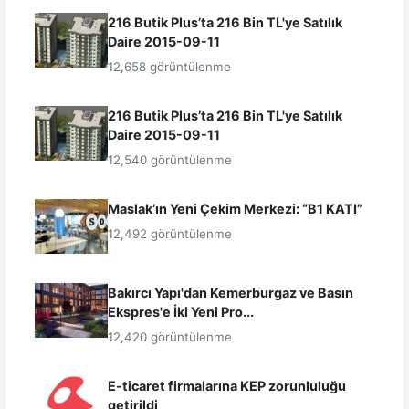
216 Butik Plus’ta 216 Bin TL'ye Satılık
Daire 2015-09-11
12,658 görüntülenme
216 Butik Plus’ta 216 Bin TL'ye Satılık
Daire 2015-09-11
12,540 görüntülenme
Maslak’ın Yeni Çekim Merkezi: “B1 KATI”
12,492 görüntülenme
Bakırcı Yapı'dan Kemerburgaz ve Basın
Ekspres'e İki Yeni Pro...
12,420 görüntülenme
E-ticaret firmalarına KEP zorunluluğu
getirildi