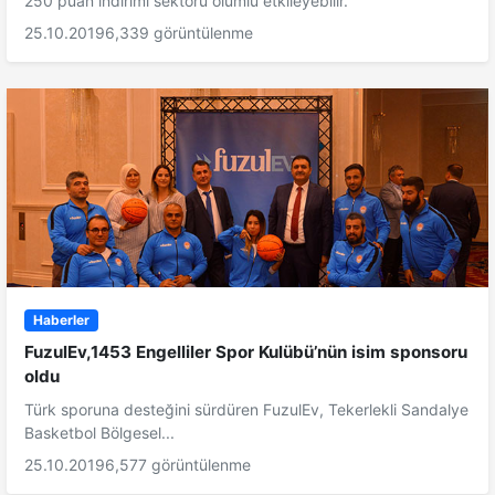
250 puan indirimi sektörü olumlu etkileyebilir.
25.10.2019
6,339 görüntülenme
Haberler
FuzulEv,1453 Engelliler Spor Kulübü’nün isim sponsoru
oldu
Türk sporuna desteğini sürdüren FuzulEv, Tekerlekli Sandalye
Basketbol Bölgesel...
25.10.2019
6,577 görüntülenme