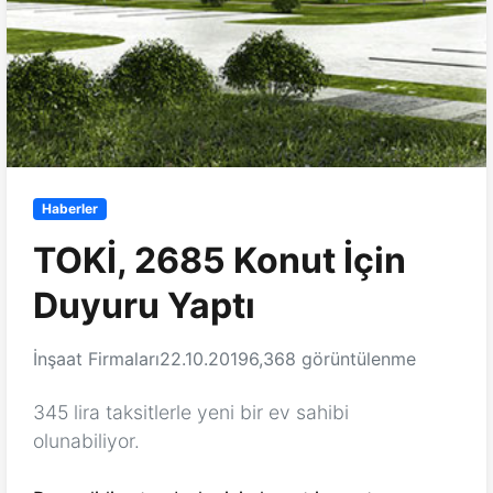
Haberler
TOKİ, 2685 Konut İçin
Duyuru Yaptı
İnşaat Firmaları
22.10.2019
6,368 görüntülenme
345 lira taksitlerle yeni bir ev sahibi
olunabiliyor.